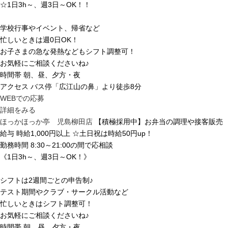
☆1日3h～、週3日～OK！！
学校行事やイベント、帰省など
忙しいときは週0日OK！
お子さまの急な発熱などもシフト調整可！
お気軽にご相談くださいね♪
時間帯
朝、昼、夕方・夜
アクセス
バス停「広江山の鼻」より徒歩8分
WEBでの応募
詳細をみる
ほっかほっか亭 児島柳田店
【積極採用中】お弁当の調理や接客販売
給与
時給1,000円以上 ☆土日祝は時給50円up！
勤務時間
8:30～21:00の間で応相談
《1日3h～、週3日～OK！》
シフトは2週間ごとの申告制♪
テスト期間やクラブ・サークル活動など
忙しいときはシフト調整可！
お気軽にご相談くださいね♪
時間帯
朝、昼、夕方・夜