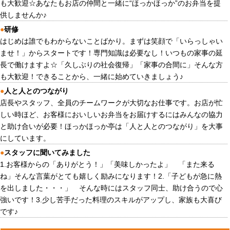
も大歓迎☆あなたもお店の仲間と一緒に“ほっかほっか”のお弁当を提
供しませんか♪
●
研修
はじめは誰でもわからないことばかり。まずは笑顔で「いらっしゃい
ませ！」からスタートです！専門知識は必要なし！いつもの家事の延
長で働けますよ☆「久しぶりの社会復帰」「家事の合間に」そんな方
も大歓迎！できることから、一緒に始めていきましょう♪
●
人と人とのつながり
店長やスタッフ、全員のチームワークが大切なお仕事です。お店が忙
しい時ほど、お客様においしいお弁当をお届けするにはみんなの協力
と助け合いが必要！ほっかほっか亭は「人と人とのつながり」を大事
にしています。
●
スタッフに聞いてみました
1.お客様からの「ありがとう！」「美味しかったよ」 「また来る
ね」そんな言葉がとても嬉しく励みになります！2.「子どもが急に熱
を出しました・・・」 そんな時にはスタッフ同士、助け合うので心
強いです！3.少し苦手だった料理のスキルがアップし、家族も大喜び
です♪