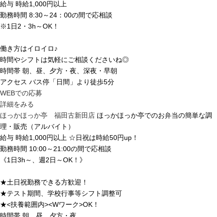
給与
時給1,000円以上
勤務時間
8:30～24：00の間で応相談
※1日2・3h～OK！
働き方はイロイロ♪
時間やシフトは気軽にご相談くださいね◎
時間帯
朝、昼、夕方・夜、深夜・早朝
アクセス
バス停「日間」より徒歩5分
WEBでの応募
詳細をみる
ほっかほっか亭 福田古新田店
ほっかほっか亭でのお弁当の簡単な調
理・販売（アルバイト）
給与
時給1,000円以上 ☆日祝は時給50円up！
勤務時間
10:00～21:00の間で応相談
《1日3h～、週2日～OK！》
★土日祝勤務できる方歓迎！
★テスト期間、学校行事等シフト調整可
★<扶養範囲内><Wワーク>OK！
時間帯
朝、昼、夕方・夜