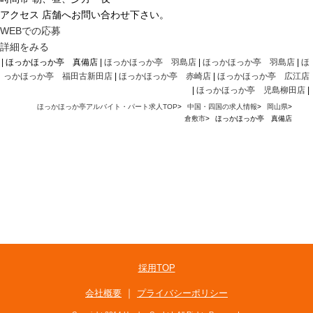
アクセス
店舗へお問い合わせ下さい。
WEBでの応募
詳細をみる
| ほっかほっか亭 真備店 |
ほっかほっか亭 羽島店
|
ほっかほっか亭 羽島店
|
ほ
っかほっか亭 福田古新田店
|
ほっかほっか亭 赤崎店
|
ほっかほっか亭 広江店
|
ほっかほっか亭 児島柳田店
|
ほっかほっか亭アルバイト・パート求人TOP
>
中国・四国の求人情報
>
岡山県
>
倉敷市
>
ほっかほっか亭 真備店
採用TOP
｜
会社概要
プライバシーポリシー