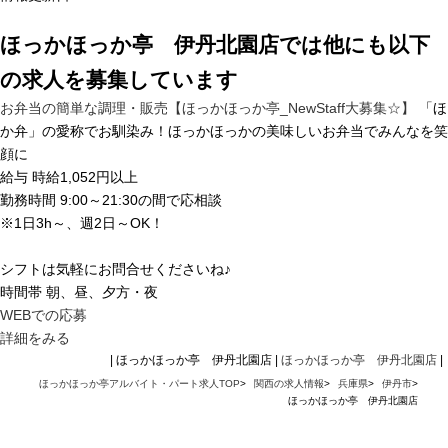
ほっかほっか亭 伊丹北園店では他にも以下
の求人を募集しています
お弁当の簡単な調理・販売【ほっかほっか亭_NewStaff大募集☆】
「ほ
か弁」の愛称でお馴染み！ほっかほっかの美味しいお弁当でみんなを笑
顔に
給与
時給1,052円以上
勤務時間
9:00～21:30の間で応相談
※1日3h～、週2日～OK！
シフトは気軽にお問合せくださいね♪
時間帯
朝、昼、夕方・夜
WEBでの応募
詳細をみる
| ほっかほっか亭 伊丹北園店 |
ほっかほっか亭 伊丹北園店
|
ほっかほっか亭アルバイト・パート求人TOP
>
関西の求人情報
>
兵庫県
>
伊丹市
>
ほっかほっか亭 伊丹北園店