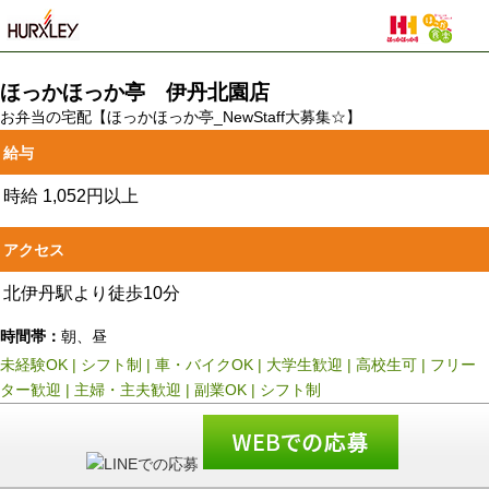
ほっかほっか亭 伊丹北園店
お弁当の宅配【ほっかほっか亭_NewStaff大募集☆】
給与
時給
1,052円以上
アクセス
北伊丹駅より徒歩10分
時間帯：
朝、昼
未経験OK
|
シフト制
|
車・バイクOK
|
大学生歓迎
|
高校生可
|
フリー
ター歓迎
|
主婦・主夫歓迎
|
副業OK
|
シフト制