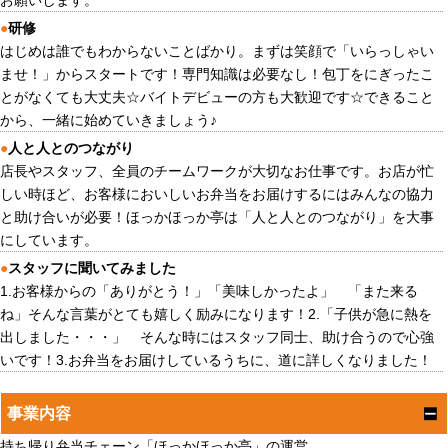
お願いします。
●
研修
はじめは誰でもわからないことばかり。まずは笑顔で「いらっしゃい
ませ！」からスタートです！専門知識は必要なし！包丁をにぎったこ
とがなくても大丈夫☆バイトデビューの方も大歓迎です☆できること
から、一緒に始めていきましょう♪
●
人と人とのつながり
店長やスタッフ、全員のチームワークが大切なお仕事です。お店が忙
しい時ほど、お客様においしいお弁当をお届けするにはみんなの協力
と助け合いが必要！ほっかほっか亭は「人と人とのつながり」を大事
にしています。
●
スタッフに聞いてみました
1.お客様からの「ありがとう！」「美味しかったよ」 「また来る
ね」そんな言葉がとても嬉しく励みになります！2.「子供が急に熱を
出しました・・・」 そんな時にはスタッフ同士、助け合うので心強
いです！3.お弁当をお届けしているうちに、道に詳しくなりました！
事業内容
持ち帰り弁当チェーン「ほっかほっか亭」の運営