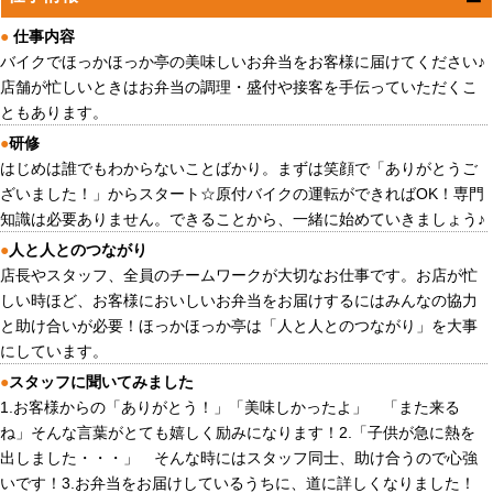
●
仕事内容
バイクでほっかほっか亭の美味しいお弁当をお客様に届けてください♪
店舗が忙しいときはお弁当の調理・盛付や接客を手伝っていただくこ
ともあります。
●
研修
はじめは誰でもわからないことばかり。まずは笑顔で「ありがとうご
ざいました！」からスタート☆原付バイクの運転ができればOK！専門
知識は必要ありません。できることから、一緒に始めていきましょう♪
●
人と人とのつながり
店長やスタッフ、全員のチームワークが大切なお仕事です。お店が忙
しい時ほど、お客様においしいお弁当をお届けするにはみんなの協力
と助け合いが必要！ほっかほっか亭は「人と人とのつながり」を大事
にしています。
●
スタッフに聞いてみました
1.お客様からの「ありがとう！」「美味しかったよ」 「また来る
ね」そんな言葉がとても嬉しく励みになります！2.「子供が急に熱を
出しました・・・」 そんな時にはスタッフ同士、助け合うので心強
いです！3.お弁当をお届けしているうちに、道に詳しくなりました！