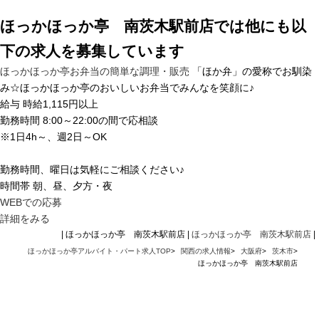
ほっかほっか亭 南茨木駅前店では他にも以
下の求人を募集しています
ほっかほっか亭お弁当の簡単な調理・販売
「ほか弁」の愛称でお馴染
み☆ほっかほっか亭のおいしいお弁当でみんなを笑顔に♪
給与
時給1,115円以上
勤務時間
8:00～22:00の間で応相談
※1日4h～、週2日～OK
勤務時間、曜日は気軽にご相談ください♪
時間帯
朝、昼、夕方・夜
WEBでの応募
詳細をみる
| ほっかほっか亭 南茨木駅前店 |
ほっかほっか亭 南茨木駅前店
|
ほっかほっか亭アルバイト・パート求人TOP
>
関西の求人情報
>
大阪府
>
茨木市
>
ほっかほっか亭 南茨木駅前店