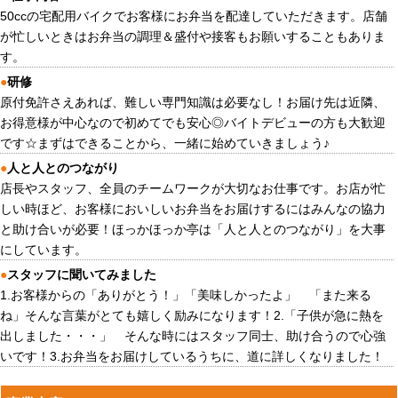
50ccの宅配用バイクでお客様にお弁当を配達していただきます。店舗
が忙しいときはお弁当の調理＆盛付や接客もお願いすることもありま
す。
●
研修
原付免許さえあれば、難しい専門知識は必要なし！お届け先は近隣、
お得意様が中心なので初めてでも安心◎バイトデビューの方も大歓迎
です☆まずはできることから、一緒に始めていきましょう♪
●
人と人とのつながり
店長やスタッフ、全員のチームワークが大切なお仕事です。お店が忙
しい時ほど、お客様においしいお弁当をお届けするにはみんなの協力
と助け合いが必要！ほっかほっか亭は「人と人とのつながり」を大事
にしています。
●
スタッフに聞いてみました
1.お客様からの「ありがとう！」「美味しかったよ」 「また来る
ね」そんな言葉がとても嬉しく励みになります！2.「子供が急に熱を
出しました・・・」 そんな時にはスタッフ同士、助け合うので心強
いです！3.お弁当をお届けしているうちに、道に詳しくなりました！