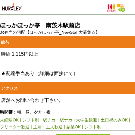
ほっかほっか亭 南茨木駅前店
お弁当の宅配【ほっかほっか亭_NewStaff大募集☆】
給与
時給
1,115円以上
★配達手当あり（詳細は面接にて）
アクセス
店舗へお問い合わせ下さい。
時間帯：
朝、昼、夕方・夜
未経験OK
|
シフト制
|
駅チカ・駅ナカ
|
大学生歓迎
|
土日祝のみOK
|
フリーター歓迎
|
主婦・主夫歓迎
|
副業OK
|
シフト制