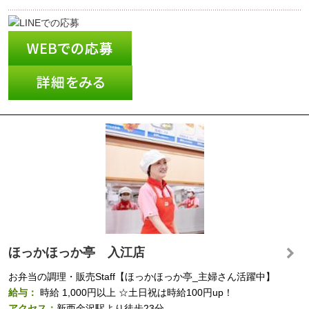
ほっかほっか亭 入江店
お弁当の調理・販売Staff【ほっかほっか亭_主婦さん活躍中】
給与：
時給
1,000円以上
☆土日祝は時給100円up！
アクセス：
新西金沢駅より徒歩23分