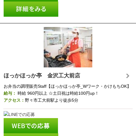
ほっかほっか亭 金沢工大前店
お弁当の調理販売Staff【ほっかほっか亭_Wワーク・かけもちOK】
給与：
時給
960円以上
☆土日祝は時給100円up！
アクセス：
野々市工大前駅より徒歩5分