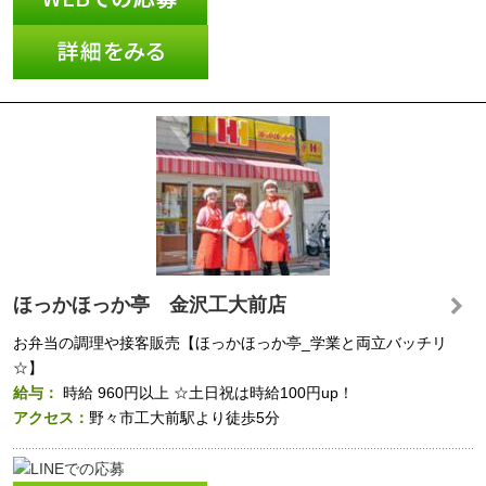
ほっかほっか亭 金沢工大前店
お弁当の調理や接客販売【ほっかほっか亭_学業と両立バッチリ
☆】
給与：
時給
960円以上
☆土日祝は時給100円up！
アクセス：
野々市工大前駅より徒歩5分