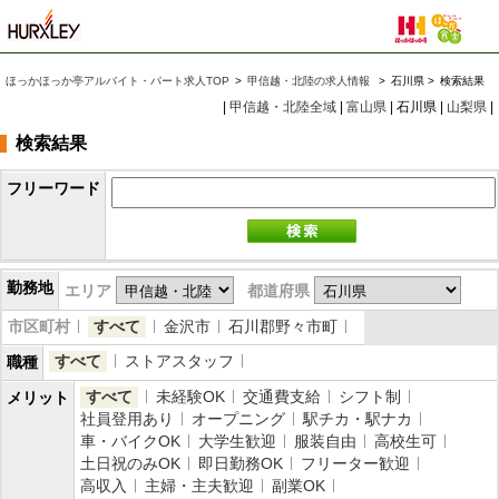
ほっかほっか亭アルバイト・パート求人TOP
>
甲信越・北陸の求人情報
>
石川県 >
検索結果
|
甲信越・北陸全域
|
富山県
| 石川県 |
山梨県
|
検索結果
フリーワード
勤務地
エリア
都道府県
市区町村
すべて
金沢市
石川郡野々市町
すべて
ストアスタッフ
職種
すべて
未経験OK
交通費支給
シフト制
メリット
社員登用あり
オープニング
駅チカ・駅ナカ
車・バイクOK
大学生歓迎
服装自由
高校生可
土日祝のみOK
即日勤務OK
フリーター歓迎
高収入
主婦・主夫歓迎
副業OK