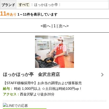
すべて
ほっかほっか亭
ブランド
11
件あり
1～11件を表示しています
<前へ | 1 | 次へ>
ほっかほっか亭 金沢古府店
【STAFF積極採用中】お弁当の調理および接客販売
給与：
時給
1,000円以上
☆土日祝は時給100円up！
アクセス：
西金沢駅より徒歩20分