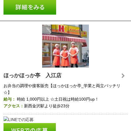
ほっかほっか亭 入江店
お弁当の調理や接客販売【ほっかほっか亭_学業と両立バッチリ
☆】
給与：
時給
1,000円以上
☆土日祝は時給100円up！
アクセス：
新西金沢駅より徒歩23分