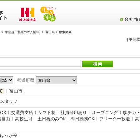
>
甲信越・北陸の求人情報
>
富山県 >
検索結果
|
甲信越
都道府県
て
富山市
スタッフ
OK
交通費支給
シフト制
社員登用あり
オープニング
駅チカ
装自由
高校生可
土日祝のみOK
即日勤務OK
フリーター歓迎
高
ほっか亭