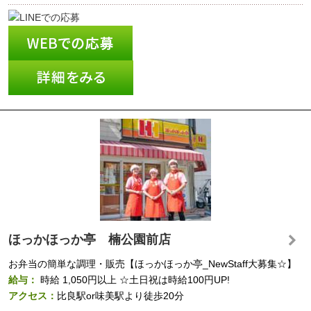
ほっかほっか亭 楠公園前店
お弁当の簡単な調理・販売【ほっかほっか亭_NewStaff大募集☆】
給与：
時給
1,050円以上
☆土日祝は時給100円UP!
アクセス：
比良駅or味美駅より徒歩20分