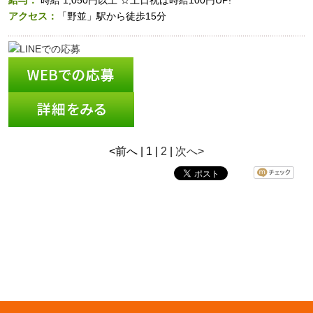
給与：
時給
1,050円以上
☆土日祝は時給100円UP!
アクセス：
「野並」駅から徒歩15分
<前へ | 1 |
2
|
次へ>