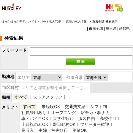
ほっかほっか亭アルバイト・パート求人TOP
>
東海の求人情報
>
東海全域
検索結果
| 東海全域 |
岐阜県
|
愛知県
|
検索結果
フリーワード
勤務地
エリア
都道府県
市区町村
エリアと都道府県を選択して下さい
すべて
ストアスタッフ
職種
すべて
未経験OK
交通費支給
シフト制
メリット
社員登用あり
オープニング
駅チカ・駅ナカ
車・バイクOK
大学生歓迎
服装自由
高校生可
土日祝のみOK
即日勤務OK
フリーター歓迎
高収入
主婦・主夫歓迎
副業OK