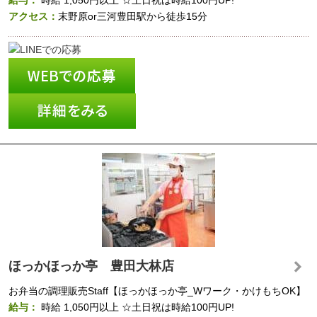
給与：
時給
1,050円以上
☆土日祝は時給100円UP!
アクセス：
末野原or三河豊田駅から徒歩15分
ほっかほっか亭 豊田大林店
お弁当の調理販売Staff【ほっかほっか亭_Wワーク・かけもちOK】
給与：
時給
1,050円以上
☆土日祝は時給100円UP!