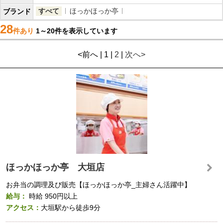
すべて
ほっかほっか亭
ブランド
28
件あり
1～20件を表示しています
<前へ | 1 |
2
|
次へ>
ほっかほっか亭 大垣店
お弁当の調理及び販売【ほっかほっか亭_主婦さん活躍中】
給与：
時給
950円以上
アクセス：
大垣駅から徒歩9分