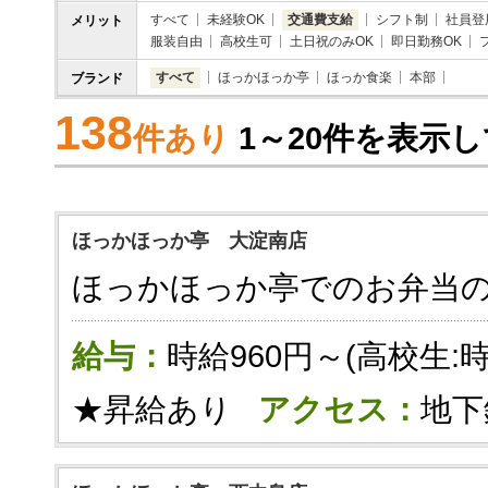
すべて
未経験OK
交通費支給
シフト制
社員登
メリット
服装自由
高校生可
土日祝のみOK
即日勤務OK
すべて
ほっかほっか亭
ほっか食楽
本部
ブランド
138
件あり
1～20件を表示
ほっかほっか亭 大淀南店
ほっかほっか亭でのお弁当
給与：
時給960円～(高校生:
★昇給あり
アクセス：
地下