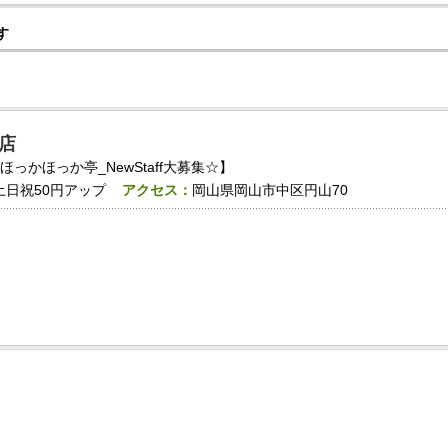
す
店
っかほっか亭_NewStaff大募集☆】
土日祝50円アップ
アクセス：
岡山県岡山市中区円山70