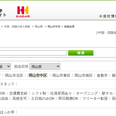
>
中国・四国の求人情報
>
岡山県
>
岡山市中区 >
検索結果
|
中国・四国
都道府県
て
岡山市北区
岡山市中区
岡山市東区
岡山市南区
倉敷市
都
スタッフ
OK
交通費支給
シフト制
社員登用あり
オープニング
駅チカ
装自由
高校生可
土日祝のみOK
即日勤務OK
フリーター歓迎
高
ほっか亭