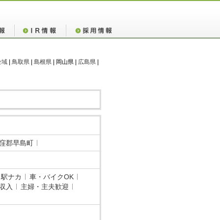
全域
|
鳥取県
|
島根県
| 岡山県 |
広島県
|
窪郡早島町
・駅ナカ
車・バイクOK
収入
主婦・主夫歓迎