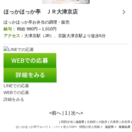
ほっかほっか亭 ＪＲ大津京店
ほっかほっか亭お弁当の調理・販売
給与：
時給
980円～1,010円
アクセス：
大津京駅（JR）、京阪大津京駅より徒歩5分
LINEでの応募
WEBでの応募
詳細をみる
<前へ | 1 | 次へ>
|
関西全域
| 滋賀県 |
京都府
|
大阪府
|
兵庫県
|
奈良県
|
ほっかほっか亭アルバイト・パート求人TOP
>
関西の求人情報
>
滋賀県 >
検索結果