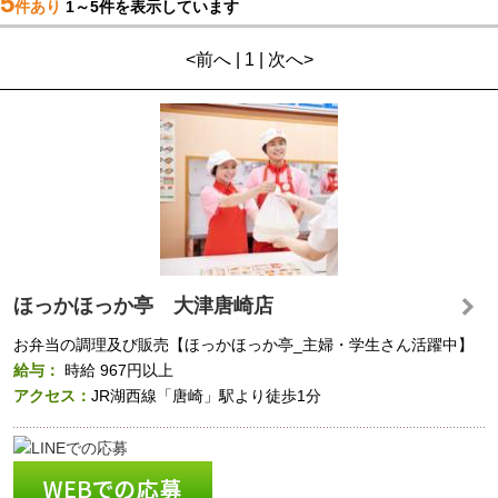
5
件あり
1～5件を表示しています
<前へ | 1 | 次へ>
ほっかほっか亭 大津唐崎店
お弁当の調理及び販売【ほっかほっか亭_主婦・学生さん活躍中】
給与：
時給
967円以上
アクセス：
JR湖西線「唐崎」駅より徒歩1分