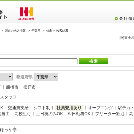
>
関東の求人情報
>
千葉県
>
柏市 >
検索結果
|
関東全
都道府県
て
船橋市
松戸市
スタッフ
K
交通費支給
シフト制
社員登用あり
オープニング
駅チカ
装自由
高校生可
土日祝のみOK
即日勤務OK
フリーター歓迎
高
ほっか亭