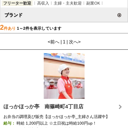
フリーター歓迎
高収入
主婦・主夫歓迎
副業OK
ブランド
2
件あり
1～2件を表示しています
<前へ | 1 | 次へ>
ほっかほっか亭 南篠崎町4丁目店
お弁当の調理及び販売【ほっかほっか亭_主婦さん活躍中】
給与：
時給
1,200円以上
☆土日祝は時給100円up！