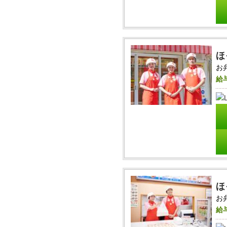
ほ
お
給
ほ
お
給