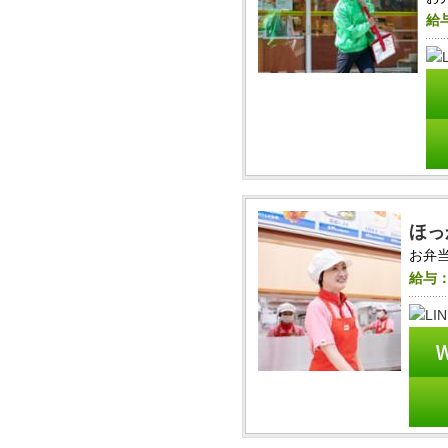
給
ほっ
お弁当
給与