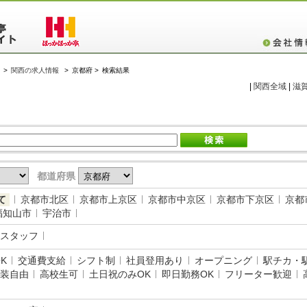
>
関西の求人情報
>
京都府 >
検索結果
|
関西全域
|
滋
都道府県
て
京都市北区
京都市上京区
京都市中京区
京都市下京区
京都
福知山市
宇治市
スタッフ
K
交通費支給
シフト制
社員登用あり
オープニング
駅チカ・
装自由
高校生可
土日祝のみOK
即日勤務OK
フリーター歓迎