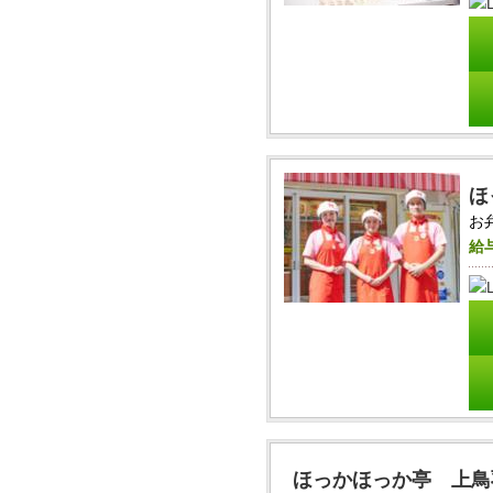
ほ
お
給
ほっかほっか亭 上鳥