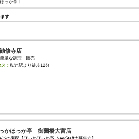
ほっか亭
います
勧修寺店
の簡単な調理・販売
セス：
椥辻駅より徒歩12分
っかほっか亭 御薗橋大宮店
弁当の宅配【ほっかほっか亭_NewStaff大募集☆】