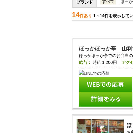
すべて
ほっか
ブランド
14
件あり
1～14件を表示して
ほっかほっか亭 山科
ほっかほっか亭でのお弁当
給与：
時給
1,200円
アク
ほ
お