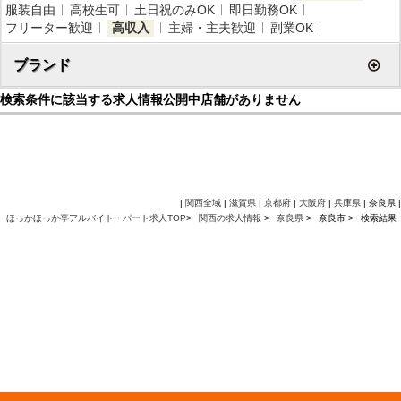
服装自由
高校生可
土日祝のみOK
即日勤務OK
フリーター歓迎
高収入
主婦・主夫歓迎
副業OK
ブランド
検索条件に該当する求人情報公開中店舗がありません
|
関西全域
|
滋賀県
|
京都府
|
大阪府
|
兵庫県
| 奈良県 |
ほっかほっか亭アルバイト・パート求人TOP
>
関西の求人情報
>
奈良県
>
奈良市 >
検索結果