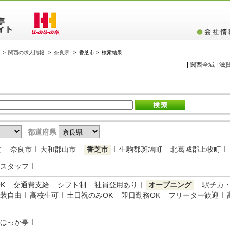
>
関西の求人情報
>
奈良県
>
香芝市 >
検索結果
|
関西全域
|
滋
都道府県
て
奈良市
大和郡山市
香芝市
生駒郡斑鳩町
北葛城郡上牧町
スタッフ
K
交通費支給
シフト制
社員登用あり
オープニング
駅チカ
装自由
高校生可
土日祝のみOK
即日勤務OK
フリーター歓迎
ほっか亭