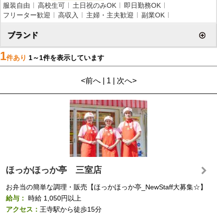
服装自由
高校生可
土日祝のみOK
即日勤務OK
フリーター歓迎
高収入
主婦・主夫歓迎
副業OK
ブランド
1
件あり
1～1件を表示しています
<前へ | 1 | 次へ>
ほっかほっか亭 三室店
お弁当の簡単な調理・販売【ほっかほっか亭_NewStaff大募集☆】
給与：
時給
1,050円以上
アクセス：
王寺駅から徒歩15分