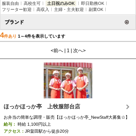
服装自由
高校生可
土日祝のみOK
即日勤務OK
フリーター歓迎
高収入
主婦・主夫歓迎
副業OK
ブランド
4
件あり
1～4件を表示しています
<前へ | 1 | 次へ>
ほっかほっか亭 上牧服部台店
お弁当の簡単な調理・販売【ほっかほっか亭_NewStaff大募集☆】
給与：
時給
1,100円以上
アクセス：
JR畠田駅から徒歩20分