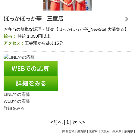
ほっかほっか亭 三室店
お弁当の簡単な調理・販売【ほっかほっか亭_NewStaff大募集☆】
給与：
時給
1,050円以上
アクセス：
王寺駅から徒歩15分
LINEでの応募
WEBでの応募
詳細をみる
<前へ | 1 | 次へ>
|
関西全域
|
滋賀県
|
京都府
|
大阪府
|
兵庫県
| 奈良県 |