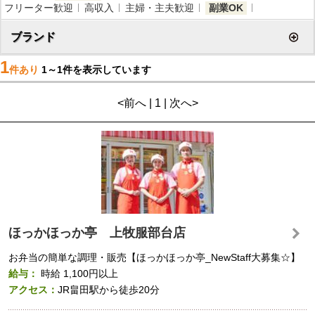
フリーター歓迎
高収入
主婦・主夫歓迎
副業OK
ブランド
1
件あり
1～1件を表示しています
<前へ | 1 | 次へ>
ほっかほっか亭 上牧服部台店
お弁当の簡単な調理・販売【ほっかほっか亭_NewStaff大募集☆】
給与：
時給
1,100円以上
アクセス：
JR畠田駅から徒歩20分