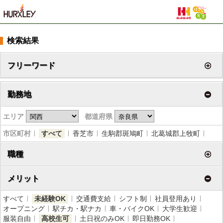
検索結果
フリーワード
勤務地
エリア
都道府県
市区町村
すべて
香芝市
生駒郡斑鳩町
北葛城郡上牧町
職種
メリット
すべて
未経験OK
交通費支給
シフト制
社員登用あり
オープニング
駅チカ・駅ナカ
車・バイクOK
大学生歓迎
服装自由
高校生可
土日祝のみOK
即日勤務OK