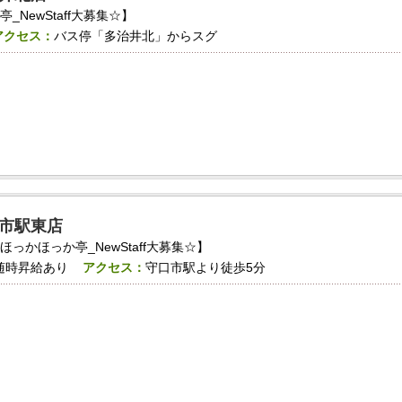
NewStaff大募集☆】
アクセス：
バス停「多治井北」からスグ
市駅東店
っかほっか亭_NewStaff大募集☆】
随時昇給あり
アクセス：
守口市駅より徒歩5分