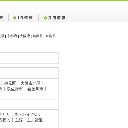
賀県
|
京都府
| 大阪府 |
兵庫県
|
奈良県
|
市鶴見区
大阪市北区
市
泉佐野市
寝屋川市
駅ナカ
車・バイクOK
高収入
主婦・主夫歓迎