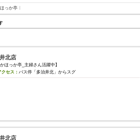
ほっか亭
す
井北店
かほっか亭_主婦さん活躍中】
アクセス：
バス停「多治井北」からスグ
井北店