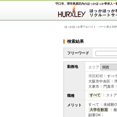
守口市、堺市美原区内のほっかほっか亭求人一
ほっかほっか亭アルバイト・パート求人TOP
検索結果
フリーワード
勤務地
エリア
市区町村
すべ
大阪市中央区
大東市
門真市
すべて
ストア
職種
すべて
未経験O
メリット
大学生歓迎
服
副業OK