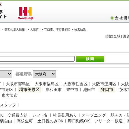
覧
>
関西の求人情報
>
大阪府
>
守口市、堺市美原区 >
検索結果
|
関西全域
|
滋
都道府県
て
大阪市都島区
大阪市福島区
大阪市住吉区
大阪市淀川区
大阪
堺市東区
堺市美原区
岸和田市
豊中市
池田市
守口市
茨木
東大阪市
スタッフ
K
交通費支給
シフト制
社員登用あり
オープニング
駅チカ・
装自由
高校生可
土日祝のみOK
即日勤務OK
フリーター歓迎