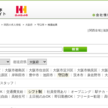
>
関西の求人情報
>
大阪府
>
守口市 >
検索結果
|
関西全域
|
滋
都道府県
て
大阪市都島区
大阪市住吉区
大阪市淀川区
大阪市鶴見区
大阪
美原区
岸和田市
豊中市
池田市
守口市
茨木市
泉佐野市
大
スタッフ
K
交通費支給
シフト制
社員登用あり
オープニング
駅チカ
装自由
高校生可
土日祝のみOK
即日勤務OK
フリーター歓迎
高