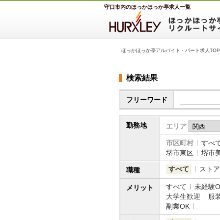
守口市内のほっかほっか亭求人一覧
ほっかほっか亭アルバイト・パート求人TOP
検索結果
フリーワード
勤務地
エリア
市区町村
すべ
堺市東区
堺市
すべて
ストア
職種
すべて
未経験O
メリット
大学生歓迎
服
副業OK