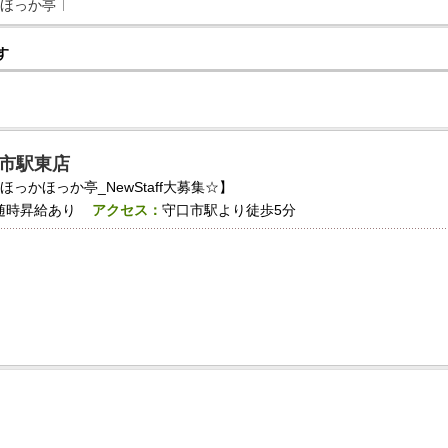
ほっか亭
す
市駅東店
っかほっか亭_NewStaff大募集☆】
随時昇給あり
アクセス：
守口市駅より徒歩5分