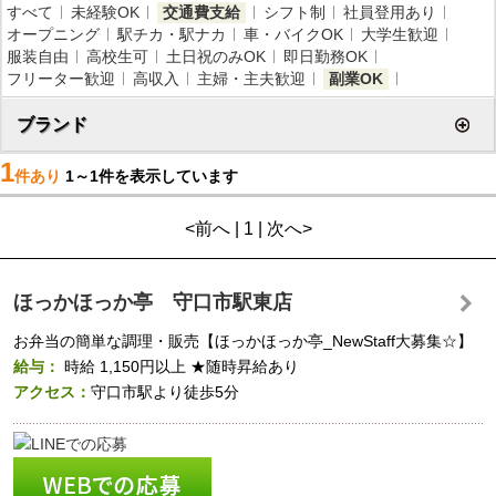
すべて
未経験OK
交通費支給
シフト制
社員登用あり
オープニング
駅チカ・駅ナカ
車・バイクOK
大学生歓迎
服装自由
高校生可
土日祝のみOK
即日勤務OK
フリーター歓迎
高収入
主婦・主夫歓迎
副業OK
ブランド
1
件あり
1～1件を表示しています
<前へ | 1 | 次へ>
ほっかほっか亭 守口市駅東店
お弁当の簡単な調理・販売【ほっかほっか亭_NewStaff大募集☆】
給与：
時給
1,150円以上
★随時昇給あり
アクセス：
守口市駅より徒歩5分