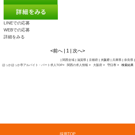
LINEでの応募
WEBでの応募
詳細をみる
<前へ | 1 | 次へ>
|
関西全域
|
滋賀県
|
京都府
| 大阪府 |
兵庫県
|
奈良県
|
ほっかほっか亭アルバイト・パート求人TOP
>
関西の求人情報
>
大阪府
>
守口市 >
検索結果
採用TOP