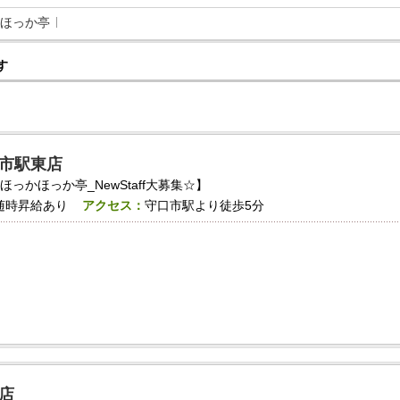
ほっか亭
す
市駅東店
っかほっか亭_NewStaff大募集☆】
随時昇給あり
アクセス：
守口市駅より徒歩5分
店