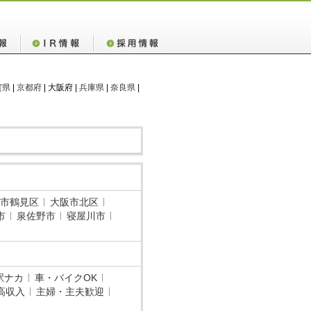
賀県
|
京都府
| 大阪府 |
兵庫県
|
奈良県
|
市鶴見区
大阪市北区
市
泉佐野市
寝屋川市
駅ナカ
車・バイクOK
高収入
主婦・主夫歓迎