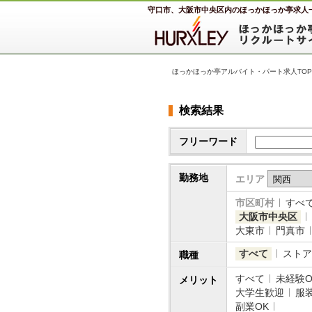
守口市、大阪市中央区内のほっかほっか亭求人
ほっかほっか亭アルバイト・パート求人TOP
検索結果
フリーワード
勤務地
エリア
市区町村
すべ
大阪市中央区
大東市
門真市
すべて
ストア
職種
すべて
未経験O
メリット
大学生歓迎
服
副業OK