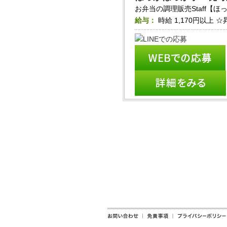
お弁当の調理販売Staff【
給与：
時給
1,170円以上
☆