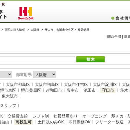
一覧
>
関西の求人情報
>
大阪府
>
守口市、大阪市中央区 >
検索結果
|
関西全域
|
滋
都道府県
て
大阪市都島区
大阪市福島区
大阪市住吉区
大阪市淀川区
大阪
堺市東区
堺市美原区
岸和田市
豊中市
池田市
守口市
茨木
東大阪市
スタッフ
K
交通費支給
シフト制
社員登用あり
オープニング
駅チカ・
装自由
高校生可
土日祝のみOK
即日勤務OK
フリーター歓迎