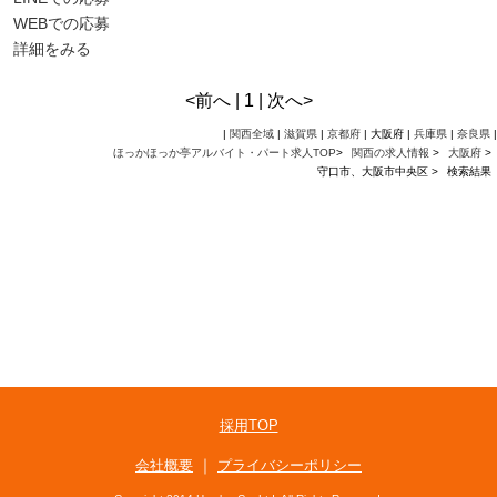
WEBでの応募
詳細をみる
<前へ | 1 | 次へ>
|
関西全域
|
滋賀県
|
京都府
| 大阪府 |
兵庫県
|
奈良県
|
ほっかほっか亭アルバイト・パート求人TOP
>
関西の求人情報
>
大阪府
>
守口市、大阪市中央区 >
検索結果
採用TOP
｜
会社概要
プライバシーポリシー