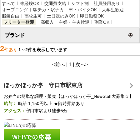
すべて
未経験OK
交通費支給
シフト制
社員登用あり
オープニング
駅チカ・駅ナカ
車・バイクOK
大学生歓迎
服装自由
高校生可
土日祝のみOK
即日勤務OK
フリーター歓迎
高収入
主婦・主夫歓迎
副業OK
ブランド
2
件あり
1～2件を表示しています
<前へ | 1 | 次へ>
ほっかほっか亭 守口市駅東店
お弁当の簡単な調理・販売【ほっかほっか亭_NewStaff大募集☆】
給与：
時給
1,150円以上
★随時昇給あり
アクセス：
守口市駅より徒歩5分