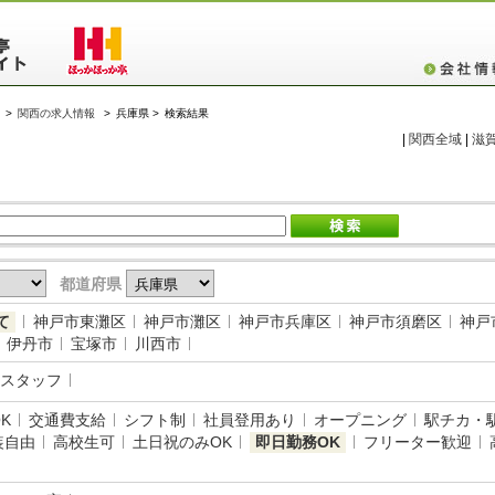
>
関西の求人情報
>
兵庫県 >
検索結果
|
関西全域
|
滋
都道府県
て
神戸市東灘区
神戸市灘区
神戸市兵庫区
神戸市須磨区
神戸
伊丹市
宝塚市
川西市
スタッフ
K
交通費支給
シフト制
社員登用あり
オープニング
駅チカ・
装自由
高校生可
土日祝のみOK
即日勤務OK
フリーター歓迎