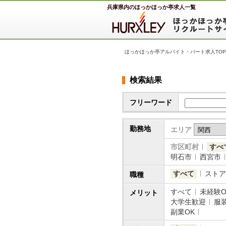
兵庫県内のほっかほっか亭求人一覧
ほっかほっか亭アルバイト・パート求人TOP
検索結果
フリーワード
勤務地
エリア
市区町村
すべ
明石市
西宮市
すべて
ストア
職種
すべて
未経験O
メリット
大学生歓迎
服
副業OK